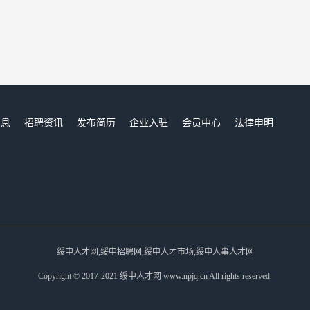
信息
招聘资讯
发布简历
企业入驻
会员中心
法律申明
们
绥中人才网,绥中招聘网,绥中人才市场,绥中人事人才网
Copyright © 2017-2021 绥中人才网 www.npjq.cn All rights reserved.