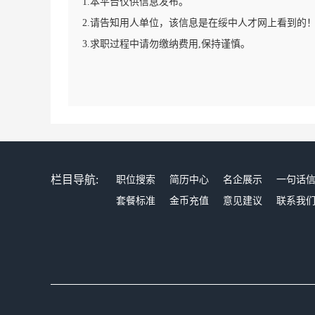
1.本平台仅供信息发布。
2.请告知用人单位，该信息是在绥中人才网上看到的
3.求职过程中请勿缴纳费用,保持谨慎。
栏目导航:
职位搜索
简历中心
名企展示
一句话
套餐标准
金币充值
意见建议
联系我