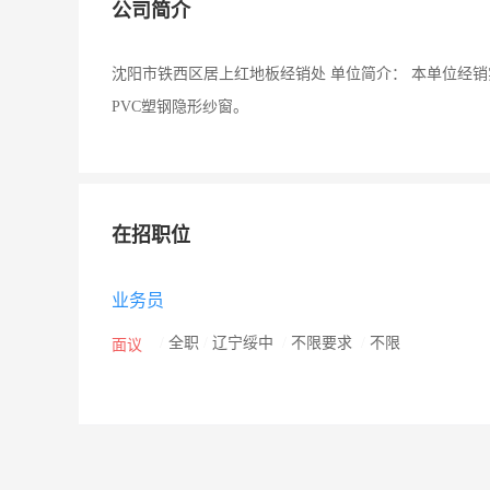
公司简介
沈阳市铁西区居上红地板经销处 单位简介： 本单位经
PVC塑钢隐形纱窗。
在招职位
业务员
/
全职
/
辽宁绥中
/
不限要求
/
不限
面议